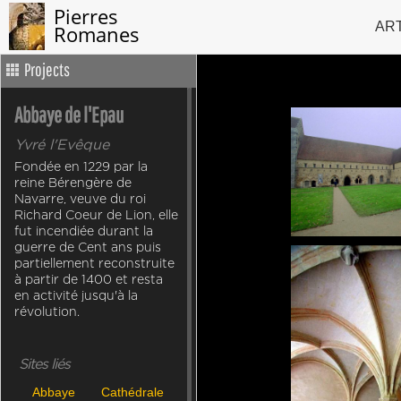
Pierres
AR
Romanes
Projects
Abbaye de l'Epau
Yvré l'Evêque
Fondée en 1229 par la
reine Bérengère de
Navarre, veuve du roi
Richard Coeur de Lion, elle
fut incendiée durant la
guerre de Cent ans puis
partiellement reconstruite
à partir de 1400 et resta
en activité jusqu'à la
révolution.
Sites liés
Abbaye
Cathédrale