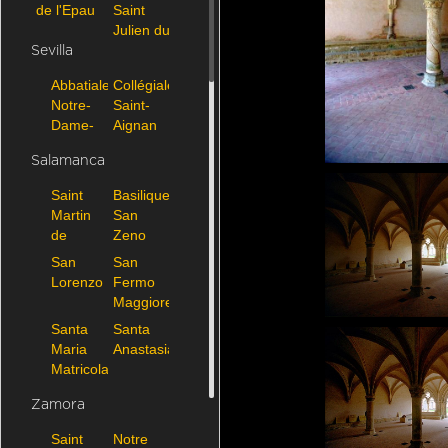
de l'Epau
Saint
Julien du
Mans
Sevilla
Abbatiale
Collégiale
Notre-
Saint-
Dame-
Aignan
la-
Salamanca
Blanche
de
Saint
Basilique
Selles-
Martin
San
sur-
de
Zeno
Cher
Candes-
de
San
San
Saint-
Vérone
Lorenzo
Fermo
Abbaye_Cistercienne_La_Pitie_Dieu_de_l_Epau
Martin
Maggiore
Santa
Santa
Maria
Anastasia
Matricolare
Zamora
Saint
Notre