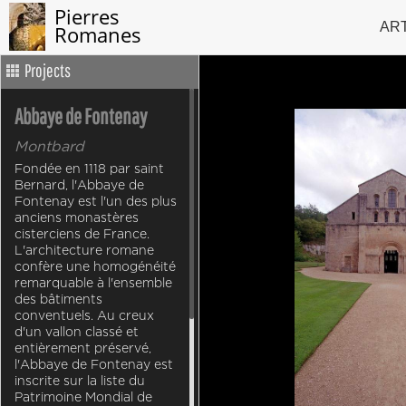
Pierres
AR
Romanes
Projects
Abbaye de Fontenay
Montbard
Fondée en 1118 par saint
Bernard, l'Abbaye de
Fontenay est l'un des plus
anciens monastères
cisterciens de France.
L'architecture romane
confère une homogénéité
remarquable à l'ensemble
des bâtiments
conventuels. Au creux
d'un vallon classé et
entièrement préservé,
l'Abbaye de Fontenay est
inscrite sur la liste du
Patrimoine Mondial de