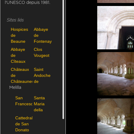
l'UNESCO depuis 1981.
Sites liés
Hospices
Abbaye
de
de
Beaune
Fontenay
Abbaye
Clos
de
Vougeot
Cîteaux
Châteaux
Saint
de
Andoche
Châteauneuf
de
Saulieu
Melilla
San
Santa
Francesco
Maria
della
Pieve
Cattedrale
de San
Donato