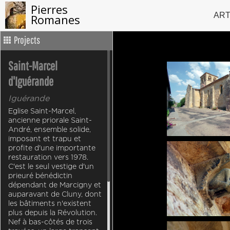
Pierres
AR
Romanes
Projects
Saint-Marcel
d'Iguérande
Iguérande
Eglise Saint-Marcel,
ancienne priorale Saint-
André, ensemble solide,
imposant et trapu et
profite d'une importante
restauration vers 1978.
C'est le seul vestige d'un
prieuré bénédictin
dépendant de Marcigny et
auparavant de Cluny, dont
les bâtiments n'existent
plus depuis la Révolution.
Nef à bas-côtés de trois