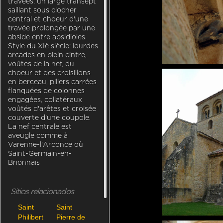
travées, un large transept
saillant sous clocher
central et choeur d'une
travée prolongée par une
abside entre absidioles.
Style du XIè siècle: lourdes
arcades en plein cintre,
voûtes de la nef, du
choeur et des croisillons
en berceau, piliers carrées
flanquées de colonnes
engagées, collatéraux
voûtés d'arêtes et croisée
couverte d'une coupole.
La nef centrale est
aveugle comme à
Varenne-l'Arconce où
FR-Iguerande-Saint-Marcel-7324-0017.jpg
Saint-Germain-en-
Brionnais
Sitios relacionados
Saint
Saint
Philibert
Pierre de