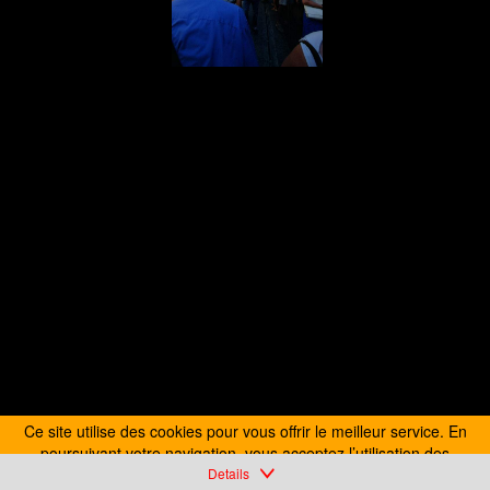
Ce site utilise des cookies pour vous offrir le meilleur service. En
poursuivant votre navigation, vous acceptez l’utilisation des
cookies.
Details
En savoir plus
J’accepte