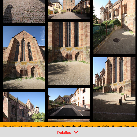
FR-Marmoutier-Saint_Etienne-E5D_2011-08-08_1338_pt.jpg
Este sitio utiliza cookies para ofrecerle el mejor servicio. Al continuar
su navegación, acepta el uso de cookies.
Detalles
Más información
Acepto