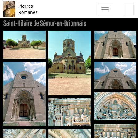
Pierres
Toggle
Romanes
navigation
Saint-Hilaire de Sémur-en-Brionnais
FR-Semur_en_Brionnais-Saint_Hilaire-7302-0020.jpg