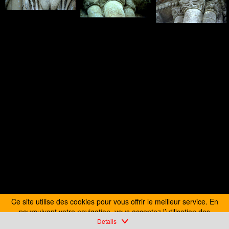
Ce site utilise des cookies pour vous offrir le meilleur service. En
poursuivant votre navigation, vous acceptez l’utilisation des
Vouvant012.jpg
cookies.
Details
En savoir plus
J’accepte