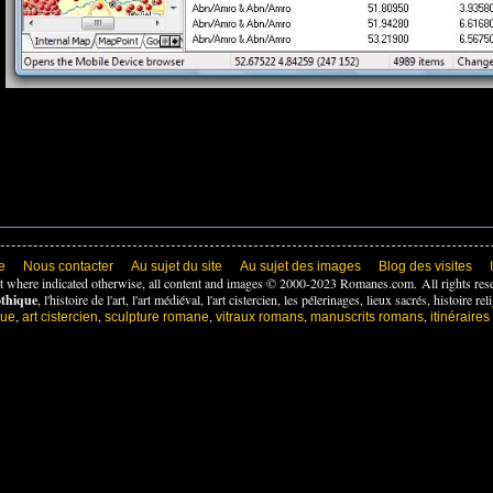
e
Nous contacter
Au sujet du site
Au sujet des images
Blog des visites
t where indicated otherwise, all content and images © 2000-2023 Romanes.com. All rights res
othique
, l'histoire de l'art, l'art médiéval, l'art cistercien, les pélerinages, lieux sacrés, histoire
,
,
,
,
,
que
art cistercien
sculpture romane
vitraux romans
manuscrits romans
itinéraire