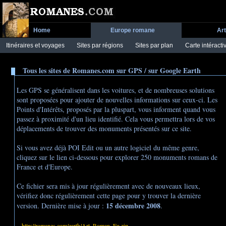
Home
Europe romane
Ar
Itinéraires et voyages
Sites par régions
Sites par plan
Carte intéracti
Tous les sites de Romanes.com sur GPS /
sur Google Earth
Les GPS se généralisent dans les voitures, et de nombreuses solutions
sont proposées pour ajouter de nouvelles informations sur ceux-ci. Les
Points d'Intérêts, proposés par la pluspart, vous informent quand vous
passez à proximité d'un lieu identifié. Cela vous permettra lors de vos
déplacements de trouver des monuments présentés sur ce site.
Si vous avez déjà POI Edit ou un autre logiciel du même genre,
cliquez sur le lien ci-dessous pour explorer 250 monuments romans de
France et d'Europe.
Ce fichier sera mis à jour régulièrement avec de nouveaux lieux,
vérifiez donc régulièrement cette page pour y trouver la dernière
15 décembre 2008
version. Dernière mise à jour :
.
http://romanes.com/earth/Art_Roman_Eu.zip