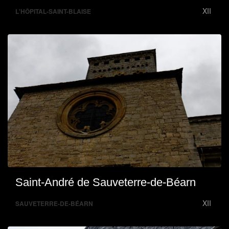
XII
L'HÔPITAL-SAINT-BLAISE
Saint-André de Sauveterre-de-Béarn
XII
SAUVETERRE-DE-BÉARN