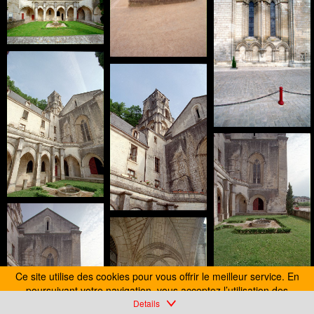
Ce site utilise des cookies pour vous offrir le meilleur service. En
poursuivant votre navigation, vous acceptez l’utilisation des
cookies.
Details
En savoir plus
J’accepte