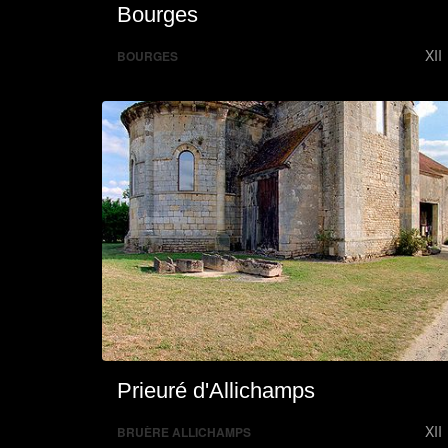
Bourges
XII
BOURGES
Prieuré d'Allichamps
XII
BRUÈRE ALLICHAMPS