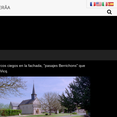
ERÃ­A
rcos ciegos en la fachada, "pasajes Berrichons" que
Vicq.