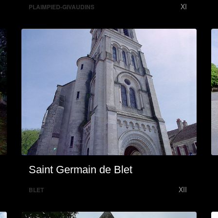
XI
PLAIMPIED-GIVAUDINS
Saint Germain de Blet
XII
BLET